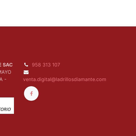
E SAC
958 313 107
MAYO
A -
venta.digital@ladrillosdiamante.com​