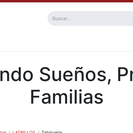
Tienda
Familia De Productos
Nosotros
Atención al 
ndo Sueños, P
Familias
tos
LADRILLOS
Tabiquería