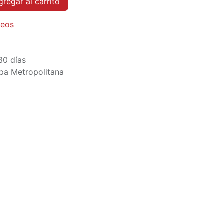
regar al carrito
seos
30 días
pa Metropolitana