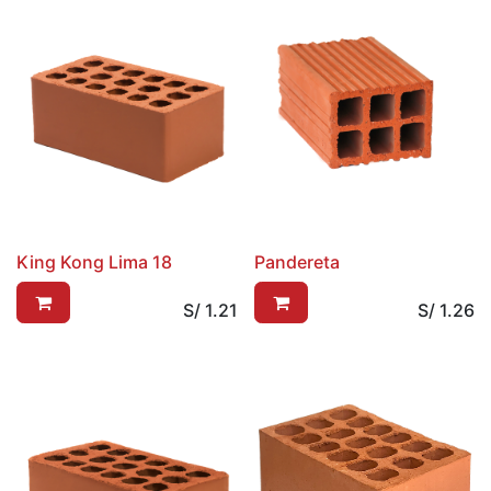
King Kong Lima 18
Pandereta
S/
1.21
S/
1.26